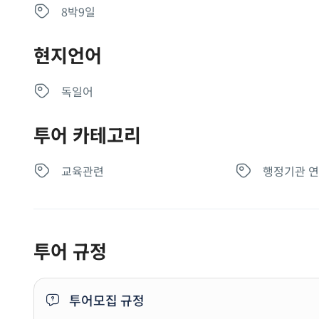
8박9일
현지언어
독일어
투어 카테고리
교육관련
행정기관 
투어 규정
투어모집 규정