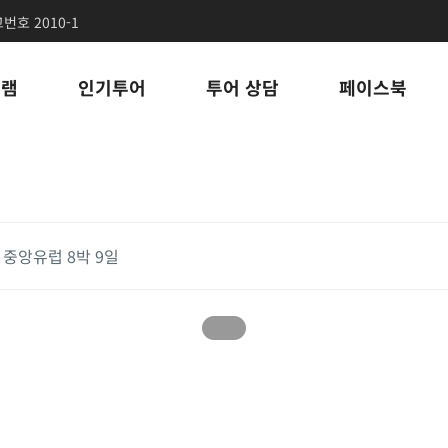
호 2010-1
그램
인기투어
투어 상담
페이스북
] 중앙유럽 8박 9일