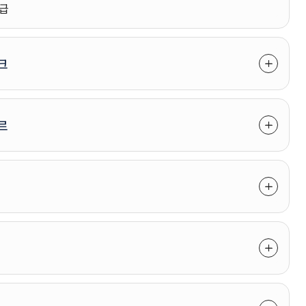
동급
크
르